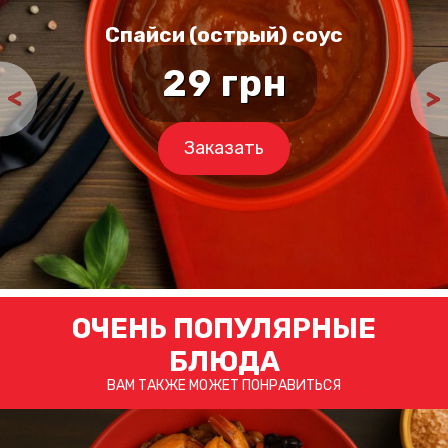
Спайси (острый) соус
29
грн
От халепа ...
ми зараз не працюємо
Заказать
Замовлення приймаються щодня
з
10:30
до
21:00
Ви можете оформити замовлення зараз,
але його зможуть доставити після
10:30
.
ОЧЕНЬ ПОПУЛЯРНЫЕ
Зрозуміло, дякую
БЛЮДА
ВАМ ТАКЖЕ МОЖЕТ ПОНРАВИТЬСЯ