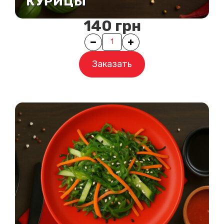
КУРИЦЫ
Замовлення приймаються щодня
з
10:30
до
21:00
140
грн
Ви можете оформити замовлення зараз,
Quantity
але його зможуть доставити після
10:30
.
Заказать
Зрозуміло, дякую