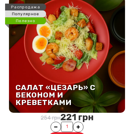
Распродажа
Популярное
Полезно
САЛАТ «ЦЕЗАРЬ» С
БЕКОНОМ И
КРЕВЕТКАМИ
221
грн
254
грн
Первоначальн
Текущая
цена
цена:
Quantity