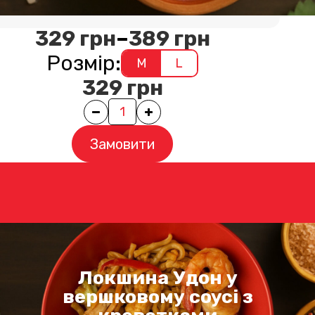
Вага порції
M
-
350
г.
329
грн
–
389
грн
Розмір:
M
L
329
грн
Quantity
Замовити
Локшина Удон у
вершковому соусі з