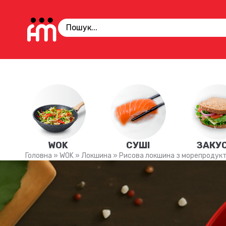
WOK
СУШІ
ЗАКУ
Головна
»
WOK
»
Локшина
»
Рисова локшина з морепродук