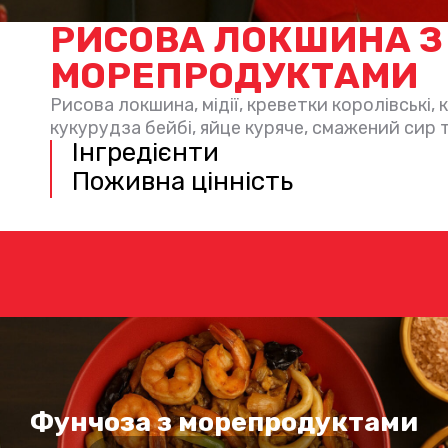
РИСОВА ЛОКШИНА З
МОРЕПРОДУКТАМИ
Рисова локшина, мідії, креветки королівські, 
кукурудза бейбі, яйце куряче, смажений сир т
Інгредієнти
Поживна цінність
Фунчоза з морепродуктами