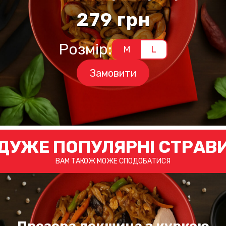
279
грн
а
Цей
Розмір:
товар
M
L
має
кілька
Замовити
варіантів.
Параметри
можна
вибрати
на
сторінці
ДУЖЕ ПОПУЛЯРНІ СТРАВ
товару
ВАМ ТАКОЖ МОЖЕ СПОДОБАТИСЯ
Прозора локшина з куркою