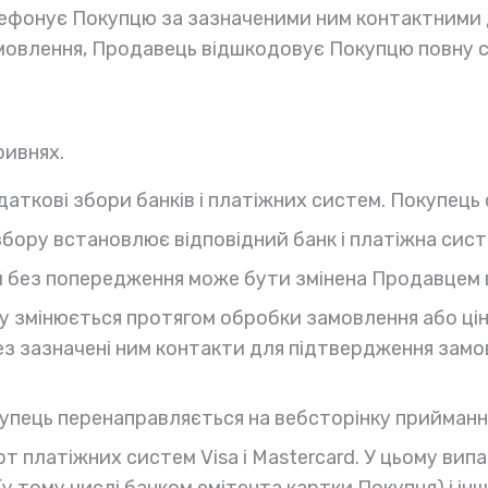
лефонує Покупцю за зазначеними ним контактними 
з
10:30
до
21:00
мовлення, Продавець відшкодовує Покупцю повну с
Ви можете оформити замовлення зараз, але
його зможуть доставити після
10:30
.
ривнях.
Зрозуміло, дякую
одаткові збори банків і платіжних систем. Покупець
збору встановлює відповідний банк і платіжна сист
 й без попередження може бути змінена Продавцем 
у змінюється протягом обробки замовлення або ціна 
ез зазначені ним контакти для підтвердження замо
купець перенаправляється на вебсторінку прийманн
 платіжних систем Visa і Mastercard. У цьому ви
у тому числі банком емітента картки Покупця) і інш