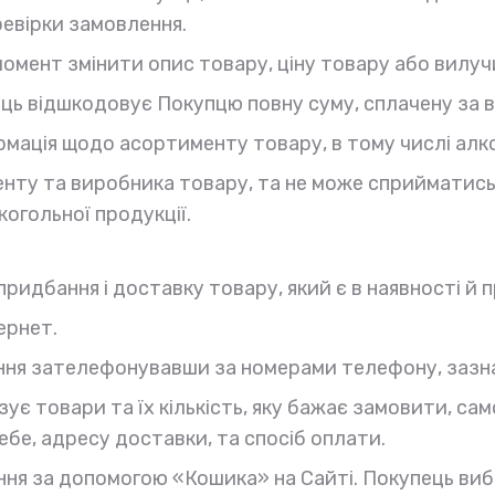
евірки замовлення.
 момент змінити опис товару, ціну товару або вил
ць відшкодовує Покупцю повну суму, сплачену за 
мація щодо асортименту товару, в тому числі алког
ту та виробника товару, та не може сприйматись я
огольної продукції.
ридбання і доставку товару, який є в наявності й
ернет.
ння зателефонувавши за номерами телефону, зазн
ує товари та їх кількість, яку бажає замовити, са
ебе, адресу доставки, та спосіб оплати.
я за допомогою «Кошика» на Сайті. Покупець вибир