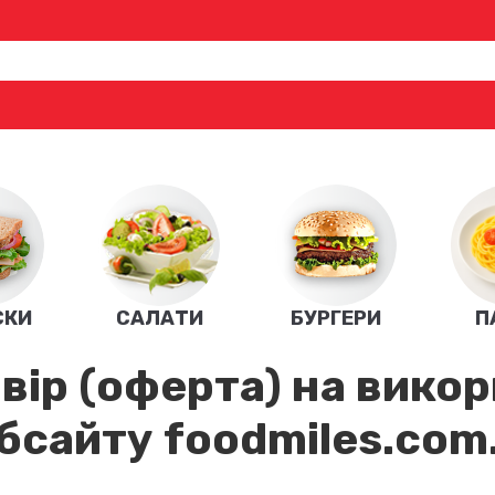
СКИ
САЛАТИ
БУРГЕРИ
П
вір (оферта) на вико
бсайту foodmiles.com