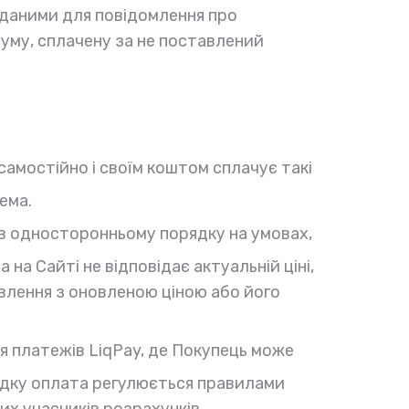
даними для повідомлення про
уму, сплачену за не поставлений
 самостійно і своїм коштом сплачує такі
ема.
в односторонньому порядку на умовах,
на Сайті не відповідає актуальній ціні,
влення з оновленою ціною або його
я платежів LiqPay, де Покупець може
падку оплата регулюється правилами
их учасників розрахунків.