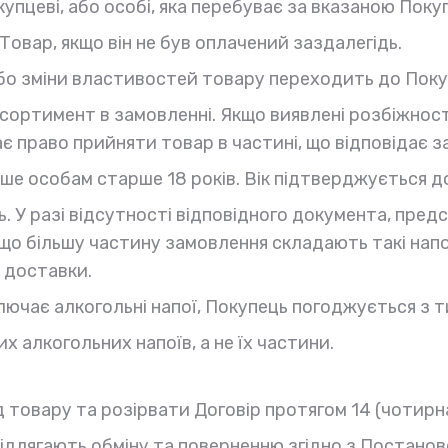
купцеві, або особі, яка перебуває за вказаною Пок
овар, якщо він не був оплачений заздалегідь.
о зміни властивостей товару переходить до Поку
сортимент в замовленні. Якщо виявлені розбіжност
ає право прийняти товар в частині, що відповідає 
ише особам старше 18 років. Вік підтверджується 
ь. У разі відсутності відповідного документа, пре
 якщо більшу частину замовлення складають такі нап
 доставки.
ючає алкогольні напої, Покупець погоджується з т
х алкогольних напоїв, а не їх частини.
д товару та розірвати Договір протягом 14 (чотир
підлягають обміну та поверненню згідно з Постанов