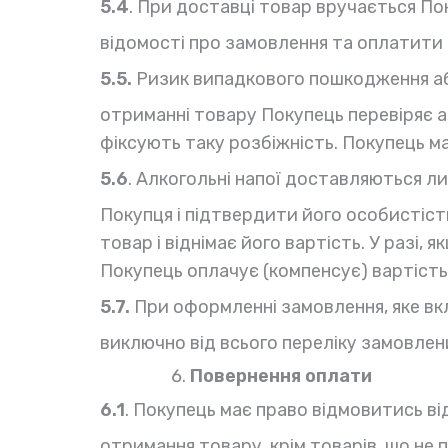
5.4
. При доставці товар вручається По
відомості про замовлення та оплатити Т
5.5.
Ризик випадкового пошкодження аб
отриманні товару Покупець перевіряє а
фіксують таку розбіжність. Покупець м
5.6
. Алкогольні напої доставляються л
Покупця і підтвердити його особистіст
товар і віднімає його вартість. У разі,
Покупець оплачує (компенсує) вартість
5.7.
При оформленні замовлення, яке вкл
виключно від всього переліку замовлени
Повернення оплати
6.1
. Покупець має право відмовитись ві
отримання товару, крім товарів, що не 