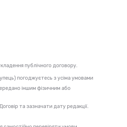
кладення публічного договору.
упець) погоджуєтесь з усіма умовами
передано іншим фізичним або
оговір та зазначати дату редакції.
ся самостійно перевіряти умови