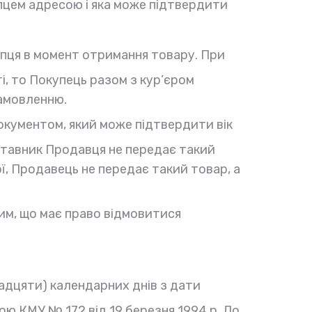
упцем адресою і яка може підтвердити
пця в момент отримання товару. При
і, то Покупець разом з кур’єром
замовленню.
документом, який може підтвердити вік
дставник Продавця не передає такий
ої, Продавець не передає такий товар, а
им, що має право відмовитися
надцяти) календарних днів з дати
ою КМУ № 172 від 19 березня 1994 р. До