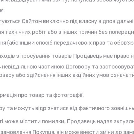
я.
истуються Сайтом виключно під власну відповідальн
я технічних робіт або з інших причин без поперед
я (або інший спосіб передачі своїх прав та обов’яз
заходів з просування товарів Продавець має право
 невіддільною частиною Договору та застосовуват
 товару або здійснення інших акційних умов означат
рмація про товар та фотографії.
ару та можуть відрізнятися від фактичного зовнішн
йті може містити помилки, Продавець надає актуал
замовлення Покупця, він може внести зміни до зам