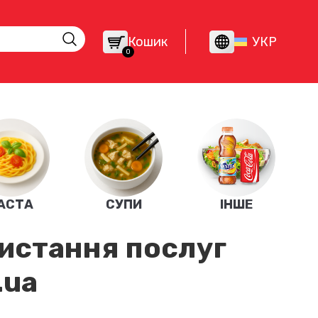
Кошик
УКР
0
АСТА
СУПИ
ІНШЕ
ристання послуг
.ua