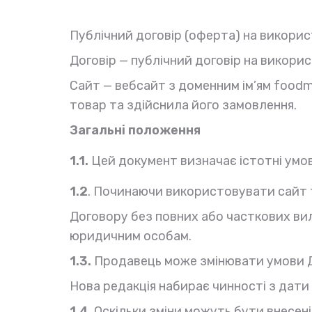
Публічний договір (оферта) на викорис
Договір — публічний договір на викори
Сайт — вебсайт з доменним ім’ям foodm
товар та здійснила його замовлення.
Загальні положення
1.1.
Цей документ визначає істотні умо
1.2
. Починаючи використовувати сайт 
Договору без повних або часткових ви
юридичним особам.
1.3.
Продавець може змінювати умови До
Нова редакція набирає чинності з дати п
1.4
. Оскільки зміни можуть бути внесен