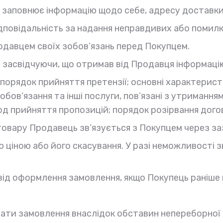
, заповнює інформацію щодо себе, адресу доставки
відповідальність за надання неправдивих або поми
давцем своїх зобов’язань перед Покупцем.
 засвідчуючи, що отримав від Продавця інформаці
порядок прийняття претензії; основні характеристи
обов’язання та інші послуги, пов’язані з утримання
од прийняття пропозицій; порядок розірвання дого
×
 товару Продавець зв’язується з Покупцем через за
 ціною або його скасування. У разі неможливості 
ід оформлення замовлення, якщо Покупець раніше ві
От халепа ...
ми зараз не працюємо
ти замовлення внаслідок обставин непереборної с
Замовлення приймаються щодня