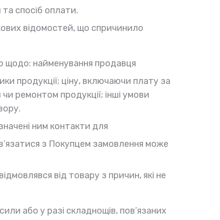
 та спосіб оплати.
лкових відомостей, що спричинило
ю щодо: найменування продавця
ки продукції; ціну, включаючи плату за
м чи ремонтом продукції; інші умови
вору.
значені ним контакти для
зв’язатися з Покупцем замовлення може
дмовлявся від товару з причин, які не
или або у разі складнощів, пов’язаних