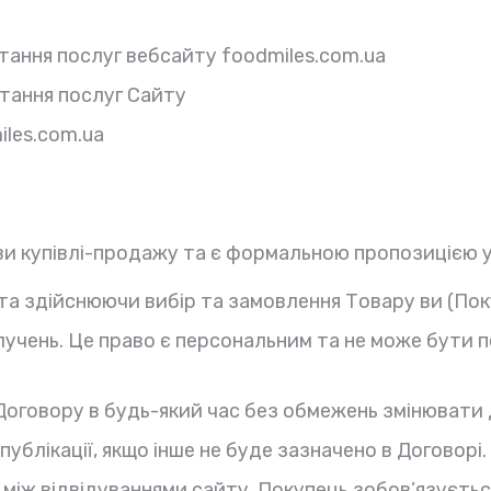
тання послуг вебсайту foodmiles.com.ua
стання послуг Сайту
iles.com.ua
ви купівлі-продажу та є формальною пропозицією у
та здійснюючи вибір та замовлення Товару ви (Пок
лучень. Це право є персональним та не може бути 
говору в будь-який час без обмежень змінювати Д
ублікації, якщо інше не буде зазначено в Договорі.
і між відвідуваннями сайту, Покупець зобов’язуєть