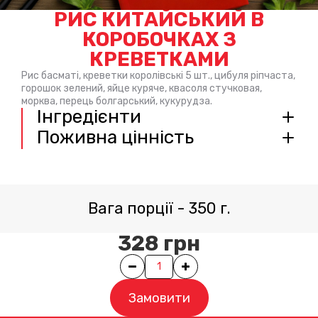
РИС КИТАЙСЬКИЙ В
КОРОБОЧКАХ З
КРЕВЕТКАМИ
Рис басматі, креветки королівські 5 шт., цибуля ріпчаста,
горошок зелений, яйце куряче, квасоля стучковая,
морква, перець болгарський, кукурудза.
Інгредієнти
Поживна цінність
Вага порції
-
350
г.
328
грн
Quantity
Замовити