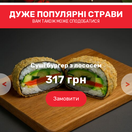
товару
ДУЖЕ ПОПУЛЯРНІ СТРАВИ
ВАМ ТАКОЖ МОЖЕ СПОДОБАТИСЯ
Суші бургер з лососем
а
317
грн
Замовити