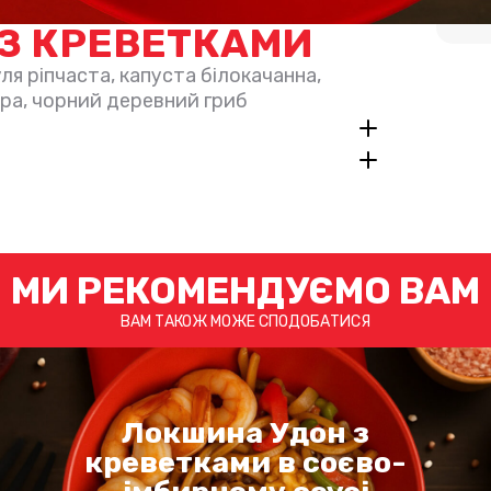
З КРЕВЕТКАМИ
ля ріпчаста, капуста білокачанна,
ера, чорний деревний гриб
МИ РЕКОМЕНДУЄМО ВАМ
ВАМ ТАКОЖ МОЖЕ СПОДОБАТИСЯ
Локшина Удон з
креветками в соєво-