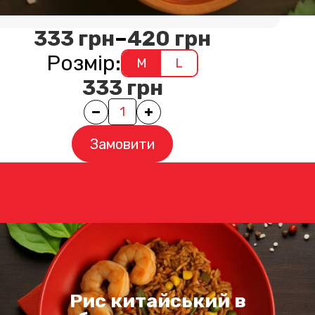
Вага порції
M
-
350
г.
333
грн
–
420
грн
Розмір:
M
L
333
грн
Quantity
Замовити
Рис китайський в