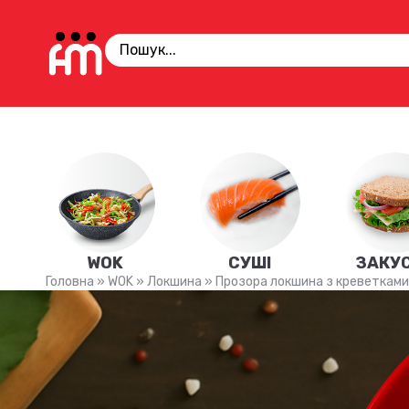
WOK
СУШІ
ЗАКУ
Головна
»
WOK
»
Локшина
»
Прозора локшина з креветками