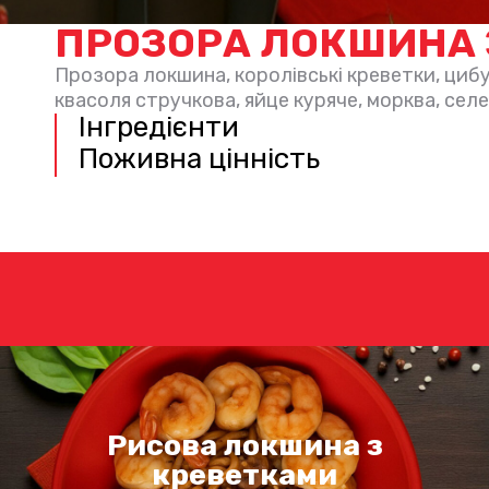
ПРОЗОРА ЛОКШИНА 
Прозора локшина, королівські креветки, цибу
квасоля стручкова, яйце куряче, морква, сел
Інгредієнти
Поживна цінність
Рисова локшина з
креветками