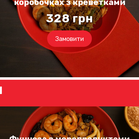
коробочках з креветками
328
грн
Замовити
И
Фунчоза з морепродуктами