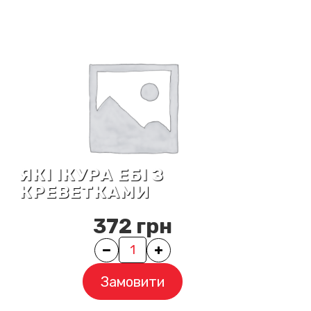
ЯКІ ІКУРА ЕБІ З
КРЕВЕТКАМИ
372
грн
Quantity
Замовити