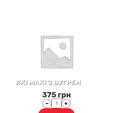
ЯКІ МАКІ З ВУГРЕМ
375
грн
Quantity