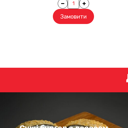
Quantity
Замовити
Суші бургер з лососем