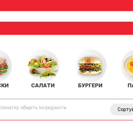
СКИ
САЛАТИ
БУРГЕРИ
П
початку оберіть інгредієнти
Сорту