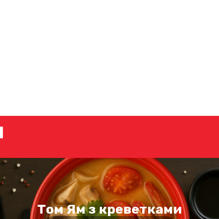
И
Том Ям з креветками