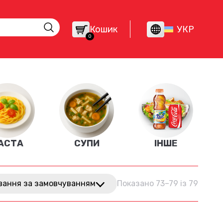
Кошик
УКР
0
АСТА
СУПИ
ІНШЕ
вання за замовчуванням
Показано 73–79 із 79