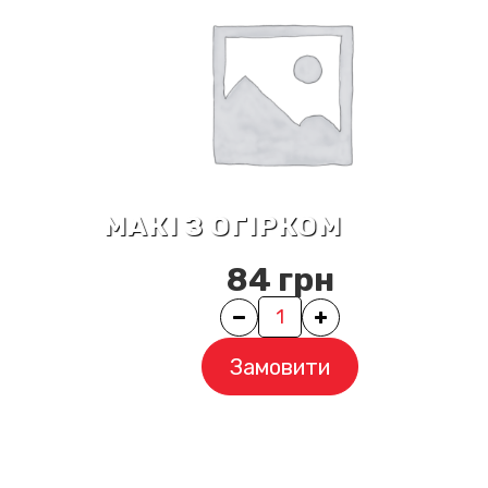
МАКІ З ОГІРКОМ
84
грн
Quantity
Замовити