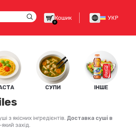
Кошик
УКР
0
АСТА
СУПИ
ІНШЕ
les
і з якісних інгредієнтів.
Доставка суші в
який захід.