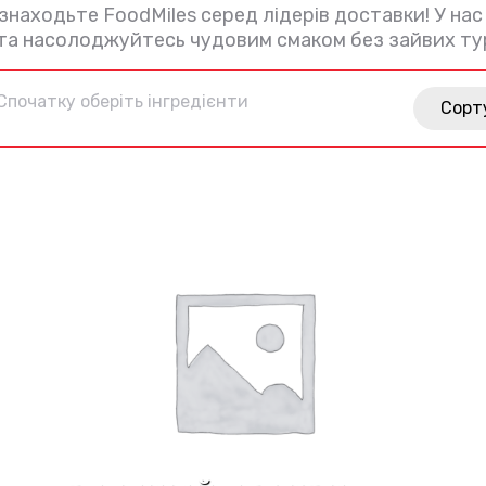
 знаходьте FoodMiles серед лідерів доставки! У на
ю та насолоджуйтесь чудовим смаком без зайвих ту
Спочатку оберіть інгредієнти
Сорт