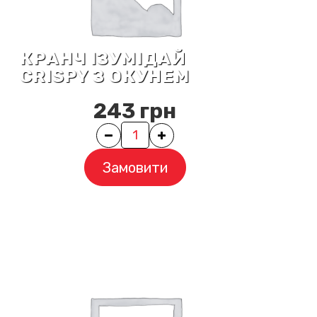
КРАНЧ ІЗУМІДАЙ
CRISPY З ОКУНЕМ
243
грн
Quantity
Замовити