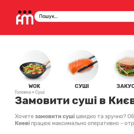
WOK
СУШІ
ЗАКУ
Головна
»
Суші
Замовити суші в Києв
Хочете
замовити суші
швидко та зручно? Оби
Киеві
працює максимально оперативно – отри