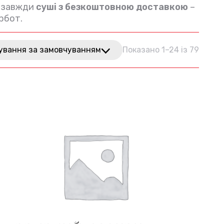
с завжди
суші з безкоштовною доставкою
–
рбот.
ування за замовчуванням
Показано 1–24 із 79