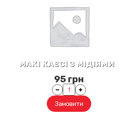
МАКІ КАЄСІ З МІДІЯМИ
95
грн
Quantity
Замовити