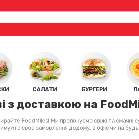
СКИ
САЛАТИ
БУРГЕРИ
П
і з доставкою на FoodMi
райте FoodMiles! Ми пропонуємо свіжі та смачні суш
муйте своє замовлення додому, в офіс чи на будь-