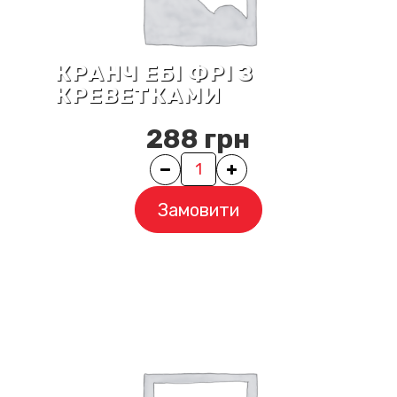
КРАНЧ ЕБІ ФРІ З
КРЕВЕТКАМИ
288
грн
Quantity
Замовити
×
От халепа ...
ми зараз не працюємо
Замовлення приймаються щодня