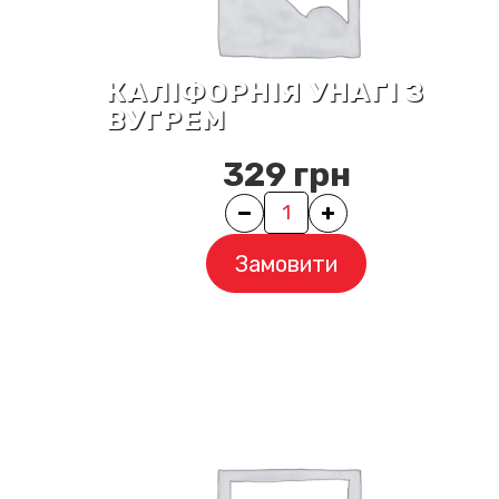
КАЛІФОРНІЯ УНАГІ З
ВУГРЕМ
329
грн
Quantity
Замовити