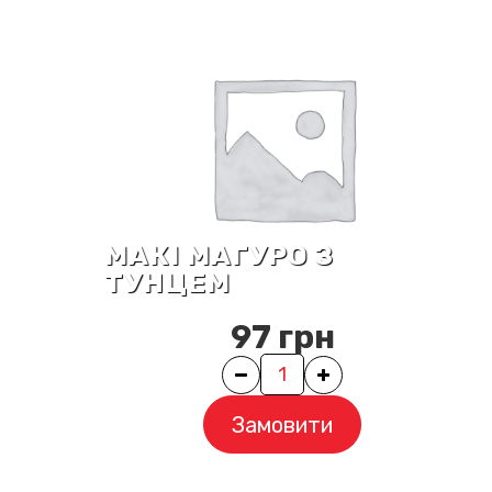
МАКІ МАГУРО З
ТУНЦЕМ
97
грн
Quantity
Замовити