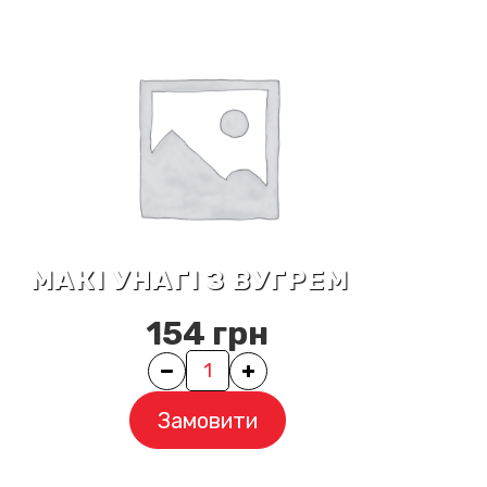
МАКІ УНАГІ З ВУГРЕМ
154
грн
Quantity
Замовити