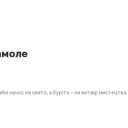
амоле
і начос на свято, а буріто – на витвір мистецтва. 