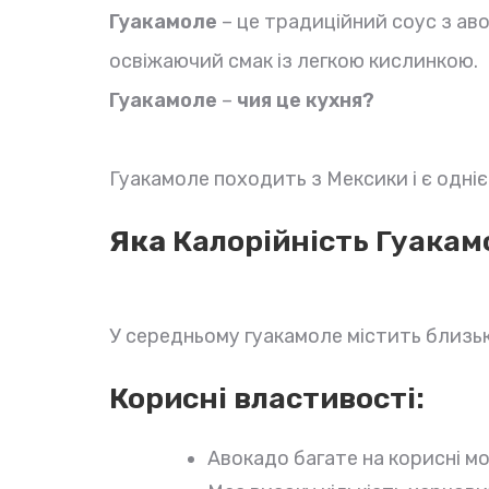
Гуакамоле
– це традиційний соус з авок
освіжаючий смак із легкою кислинкою.
Гуакамоле
–
чия це кухня?
Гуакамоле походить з Мексики і є одні
Яка
Калорійність
Гуакам
У середньому гуакамоле містить близьк
Корисні властивості:
Авокадо багате на корисні мо