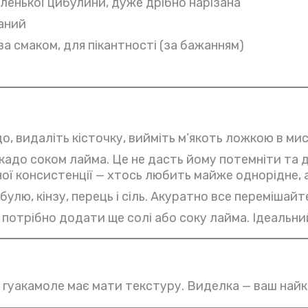
ленької цибулини, дуже дрібно нарізана
заний
за смаком, для пікантності (за бажанням)
, видаліть кісточку, вийміть м’якоть ложкою в мис
адо соком лайма. Це не дасть йому потемніти та д
ої консистенції — хтось любить майже однорідне, 
лю, кінзу, перець і сіль. Акуратно все перемішайт
отрібно додати ще солі або соку лайма. Ідеальний
гуакамоле має мати текстуру. Виделка — ваш найк