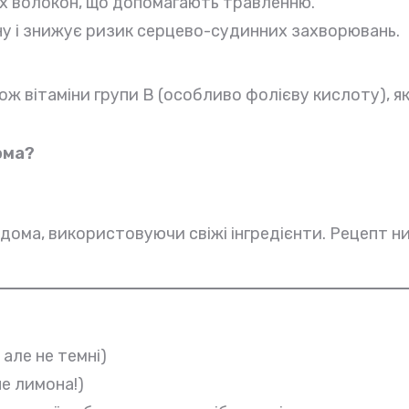
их волокон, що допомагають травленню.
у і знижує ризик серцево-судинних захворювань.
також вітаміни групи B (особливо фолієву кислоту), 
ома
?
вдома, використовуючи свіжі інгредієнти. Рецепт 
, але не темні)
не лимона!)