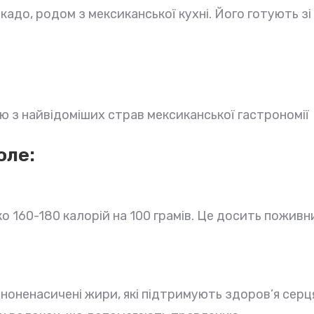
адо, родом з мексиканської кухні. Його готують зі с
єю з найвідоміших страв мексиканської гастрономії
оле
:
о 160-180 калорій на 100 грамів. Це досить пожив
ноненасичені жири, які підтримують здоров’я серц