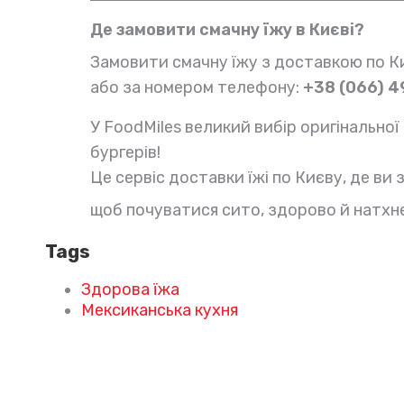
Де замовити смачну їжу в Києві?
Замовити смачну їжу з доставкою по Ки
або за номером телефону:
+38 (066) 4
У FoodMiles великий вибір оригінальної к
бургерів!
Це сервіс доставки їжі по Києву, де в
щоб почуватися сито, здорово й натхн
Tags
Здорова їжа
Мексиканська кухня