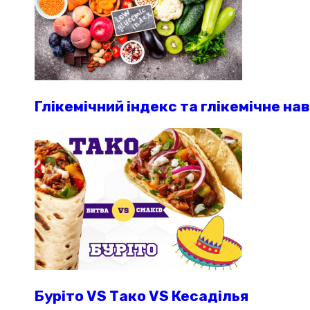
Глікемічний індекс та глікемічне на
Буріто VS Тако VS Кесаділья