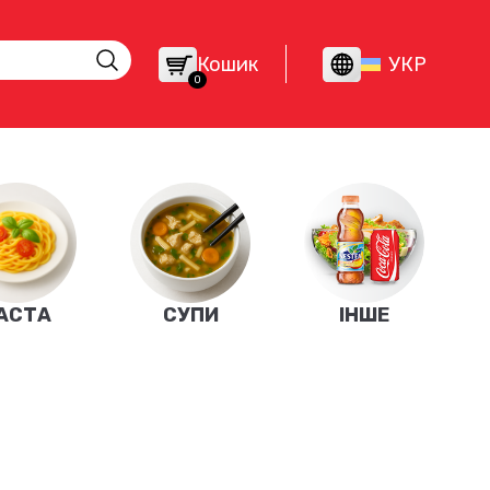
Кошик
УКР
0
АСТА
СУПИ
ІНШЕ