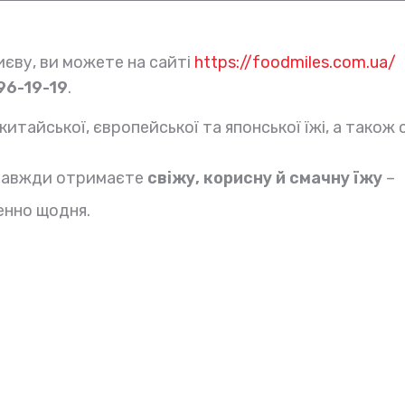
єву, ви можете на сайті
https://foodmiles.com.ua/
96-19-19
.
итайської, європейської та японської їжі, а також су
и завжди отримаєте
свіжу, корисну й смачну їжу
–
енно щодня.