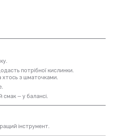
ку.
одасть потрібної кислинки.
а хтось з шматочками.
е.
 смак — у балансі.
ращий інструмент.