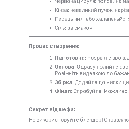
Червона цибуля: половина ма
Кінза: невеликий пучок, нарі
Перець чилі або халапеньйо: 
Сіль: за смаком
Процес створення:
Підготовка:
Розріжте авокадо
Основа:
Одразу полийте авок
Розімніть виделкою до бажан
Збірка:
Додайте до миски цибу
Фінал:
Спробуйте! Можливо, п
Секрет від шефа:
Не використовуйте блендер! Справжнє 