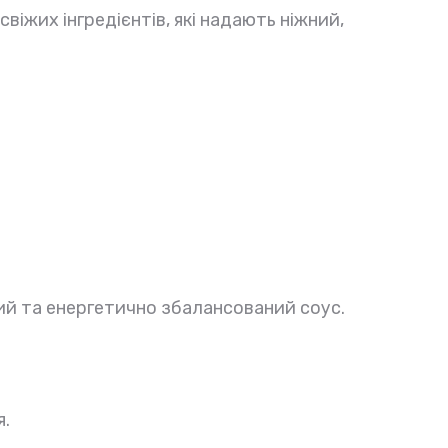
віжих інгредієнтів, які надають ніжний,
ний та енергетично збалансований соус.
я.