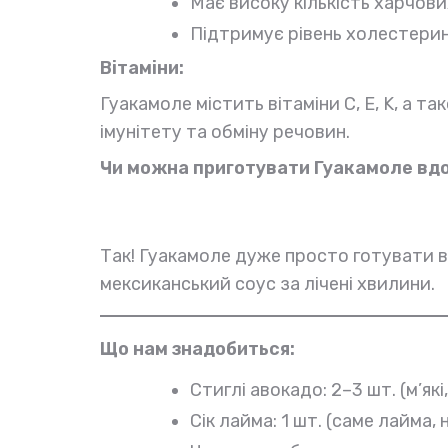
Має високу кількість харчов
Підтримує рівень холестерин
Вітаміни:
Гуакамоле містить вітаміни C, E, K, а 
імунітету та обміну речовин.
Чи можна приготувати
Гуакамоле
вд
Так! Гуакамоле дуже просто готувати 
мексиканський соус за лічені хвилини.
Що нам знадобиться:
Стиглі авокадо: 2–3 шт. (м’які
Сік лайма: 1 шт. (саме лайма, 