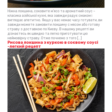
Ніжна локшина, соковите м’ясо та ароматний соус –
класика азійської кухні, яка завжди радує смаком і
виглядає апетитно. Якщо у вас немає часу готувати, ви
завжди можете замовити локшину с мясом або готову
страву з доставкою по Києву. В нашому рецепті ви
дізнаєтесь як швидко та легко приготувати цю
неймовірну страву. Отже почнемо з того […]
Рисова локшина з куркою в соєвому соусі
-легкий рецепт