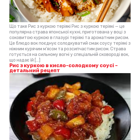
Що таке Рис з куркою теріякі Рис з куркою теріякі — це
популярна страва японської кухні, приготована у воці з
соковитою куркою в глазурі теріякі та ароматним рисом.
Це блюдо вок поєднує солодкуватий смак соусу теріякі з
ніжним курячим м’ясом та розсипчастим рисом. Страва
готується на сильному вогні у спеціальній сковороді вок,
що надає їй […]
Рис з куркою в кисло-солодкому соусі –
детальний рецепт