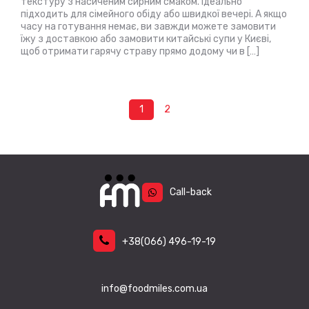
текстуру з насиченим сирним смаком. Ідеально
підходить для сімейного обіду або швидкої вечері. А якщо
часу на готування немає, ви завжди можете замовити
їжу з доставкою або замовити китайські супи у Києві,
щоб отримати гарячу страву прямо додому чи в […]
1
2
Posts
pagination
Call-back
+38
(066)
496-19-19
info@foodmiles.com.ua