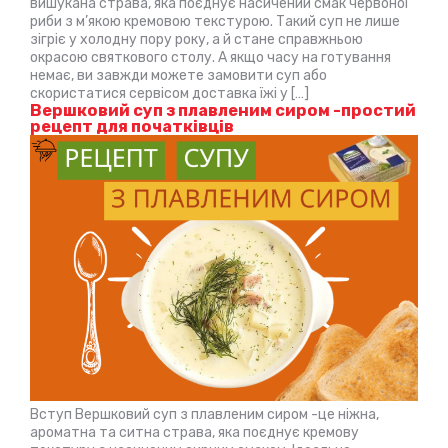
вишукана страва, яка поєднує насичений смак червоної
риби з м’якою кремовою текстурою. Такий суп не лише
зігріє у холодну пору року, а й стане справжньою
окрасою святкового столу. А якщо часу на готування
немає, ви завжди можете замовити суп або
скористатися сервісом доставка їжі у […]
Вершковий суп з плавленим сиром -простий
рецепт для початківців
Вступ Вершковий суп з плавленим сиром -це ніжна,
ароматна та ситна страва, яка поєднує кремову