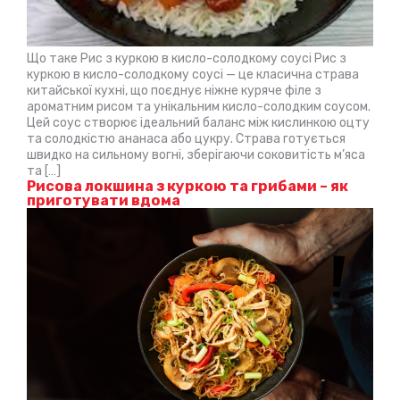
Що таке Рис з куркою в кисло-солодкому соусі Рис з
куркою в кисло-солодкому соусі — це класична страва
китайської кухні, що поєднує ніжне куряче філе з
ароматним рисом та унікальним кисло-солодким соусом.
Цей соус створює ідеальний баланс між кислинкою оцту
та солодкістю ананаса або цукру. Страва готується
швидко на сильному вогні, зберігаючи соковитість м’яса
та […]
Рисова локшина з куркою та грибами – як
приготувати вдома