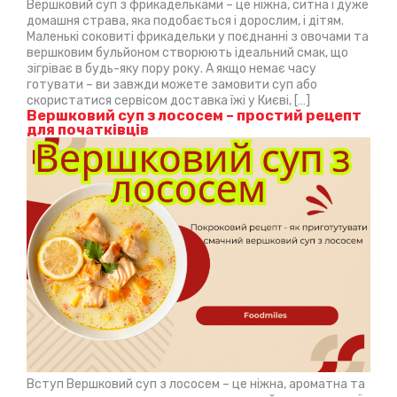
Вершковий суп з фрикадельками – це ніжна, ситна і дуже
домашня страва, яка подобається і дорослим, і дітям.
Маленькі соковиті фрикадельки у поєднанні з овочами та
вершковим бульйоном створюють ідеальний смак, що
зігріває в будь-яку пору року. А якщо немає часу
готувати – ви завжди можете замовити суп або
скористатися сервісом доставка їжі у Києві, […]
Вершковий суп з лососем – простий рецепт
для початківців
Вступ Вершковий суп з лососем – це ніжна, ароматна та