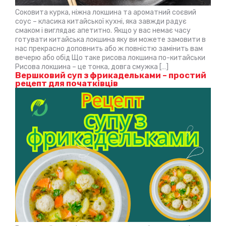
Соковита курка, ніжна локшина та ароматний соєвий
соус – класика китайської кухні, яка завжди радує
смаком і виглядає апетитно. Якщо у вас немає часу
готувати китайська локшина яку ви можете замовити в
нас прекрасно доповнить або ж повністю замінить вам
вечерю або обід Що таке рисова локшина по-китайськи
Рисова локшина – це тонка, довга смужка […]
Вершковий суп з фрикадельками – простий
рецепт для початківців