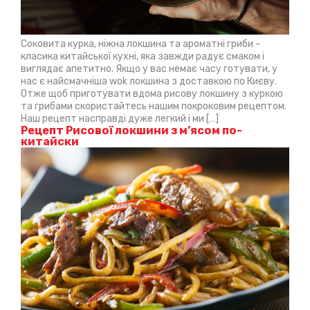
Соковита курка, ніжна локшина та ароматні гриби –
класика китайської кухні, яка завжди радує смаком і
виглядає апетитно. Якщо у вас немає часу готувати, у
нас є найсмачніша wok локшина з доставкою по Києву.
Отже щоб приготувати вдома рисову локшину з куркою
та грибами скористайтесь нашим покроковим рецептом.
Наш рецепт насправді дуже легкий і ми […]
Рецепт Рисової локшини з м’ясом по-
китайски