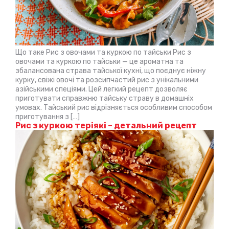
Що таке Рис з овочами та куркою по тайськи Рис з
овочами та куркою по тайськи — це ароматна та
збалансована страва тайської кухні, що поєднує ніжну
курку, свіжі овочі та розсипчастий рис з унікальними
азійськими спеціями. Цей легкий рецепт дозволяє
приготувати справжню тайську страву в домашніх
умовах. Тайський рис відрізняється особливим способом
приготування з […]
Рис з куркою теріякі – детальний рецепт