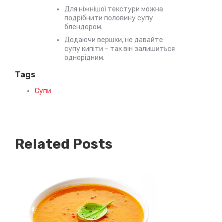
Для ніжнішої текстури можна
подрібнити половину супу
блендером.
Додаючи вершки, не давайте
супу кипіти – так він залишиться
однорідним.
Tags
Супи
Related Posts