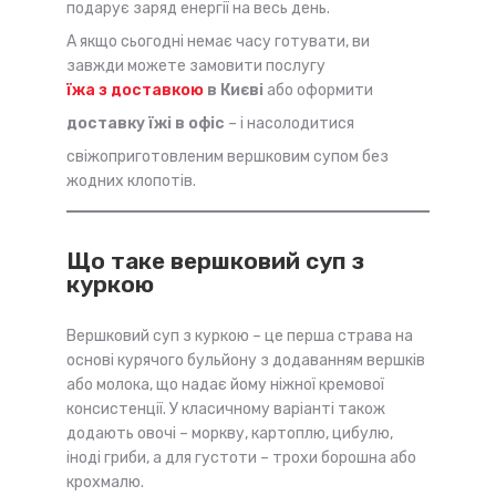
подарує заряд енергії на весь день.
А якщо сьогодні немає часу готувати, ви
завжди можете замовити послугу
їжа з доставкою
в Києві
або оформити
доставку їжі в офіс
– і насолодитися
свіжоприготовленим вершковим супом без
жодних клопотів.
Що таке вершковий суп з
куркою
Вершковий суп з куркою – це перша страва на
основі курячого бульйону з додаванням вершків
або молока, що надає йому ніжної кремової
консистенції. У класичному варіанті також
додають овочі – моркву, картоплю, цибулю,
іноді гриби, а для густоти – трохи борошна або
крохмалю.