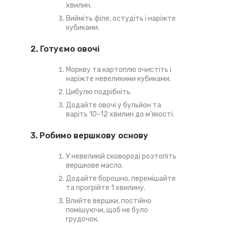
хвилин.
Вийміть філе, остудіть і наріжте
кубиками.
2. Готуємо овочі
Моркву та картоплю очистіть і
наріжте невеликими кубиками.
Цибулю подрібніть.
Додайте овочі у бульйон та
варіть 10–12 хвилин до м’якості.
3. Робимо вершкову основу
У невеликій сковороді розтопіть
вершкове масло.
Додайте борошно, перемішайте
та прогрійте 1 хвилину.
Влийте вершки, постійно
помішуючи, щоб не було
грудочок.