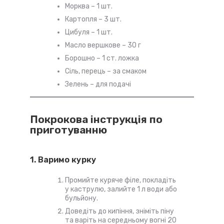
Морква – 1 шт.
Картопля – 3 шт.
Цибуля – 1 шт.
Масло вершкове – 30 г
Борошно – 1 ст. ложка
Сіль, перець – за смаком
Зелень – для подачі
Покрокова інструкція по
приготуванню
1. Варимо курку
Промийте куряче філе, покладіть
у каструлю, залийте 1 л води або
бульйону.
Доведіть до кипіння, зніміть піну
та варіть на середньому вогні 20