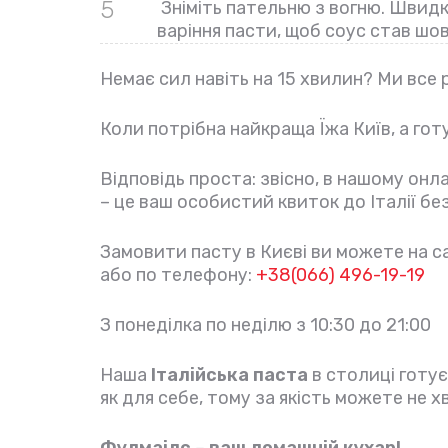
5
Зніміть пательню з вогню. Швидк
варіння пасти, щоб соус став шо
Немає сил навіть на 15 хвилин? Ми все 
Коли потрібна найкраща Їжа Київ, а готу
Відповідь проста: звісно, в нашому онла
– це ваш особистий квиток до Італії бе
Замовити пасту в Києві ви можете на с
або по телефону:
+38(066) 496-19-19
З понеділка по неділю з 10:30 до 21:00
Наша
Італійська паста
в столиці готує
як для себе, тому за якість можете не 
Фудмаілс – ваш домашній кухар!