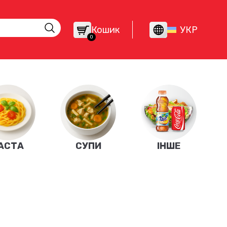
Кошик
УКР
0
АСТА
СУПИ
ІНШЕ