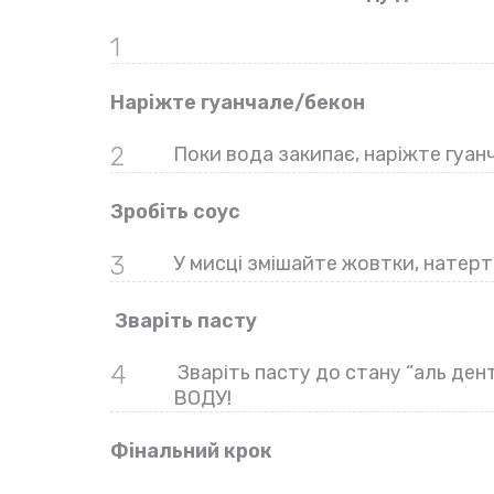
1
Наріжте гуанчале/бекон
2
Поки вода закипає, наріжте гуанч
Зробіть соус
3
У мисці змішайте жовтки, натерти
Зваріть пасту
4
Зваріть пасту до стану “аль ден
ВОДУ!
Фінальний крок