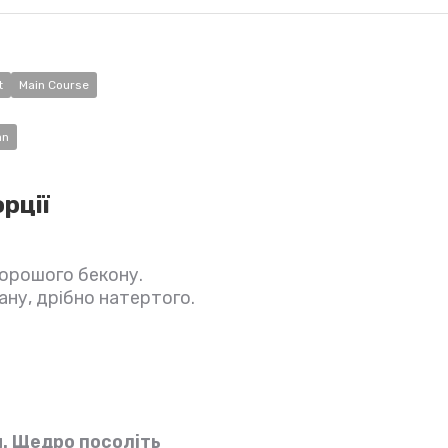
t
Main Course
an
рції
 хорошого бекону.
ану, дрібно натертого.
и. Щедро посоліть