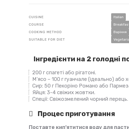
CUISINE
Italian
COURSE
Breakfas
COOKING METHOD
Варіння
SUITABLE FOR DIET
Vegetari
Інгредієнти на 2 голодні по
200 г спагеті або рігатоні.
М’ясо – 100 г гуанчале (ідеально) або
Сир: 50 г Пекоріно Романо або Пармез
Яйця: 3-4 свіжих жовтки.
Спеції: Свіжозмелений чорний перець.
Процес приготування
Поставте кип'ятитися воду для паст