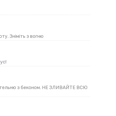
ту. Зніміть з вогню
ус!
а пательню з беконом. НЕ ЗЛИВАЙТЕ ВСЮ