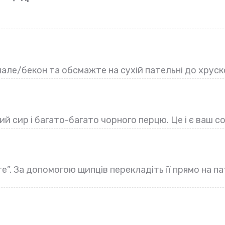
але/бекон та обсмажте на сухій пательні до хруско
й сир і багато-багато чорного перцю. Це і є ваш со
те”. За допомогою щипців перекладіть її прямо н