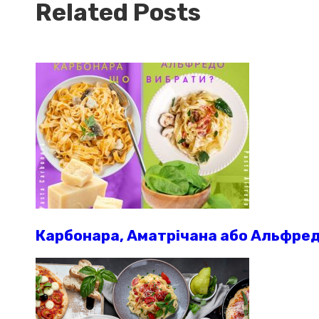
Related Posts
Карбонара, Аматрічана або Альфред