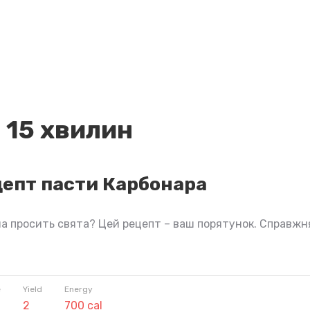
 15 хвилин
епт пасти Карбонара
а просить свята? Цей рецепт – ваш порятунок. Справжн
e
Yield
Energy
2
700 cal