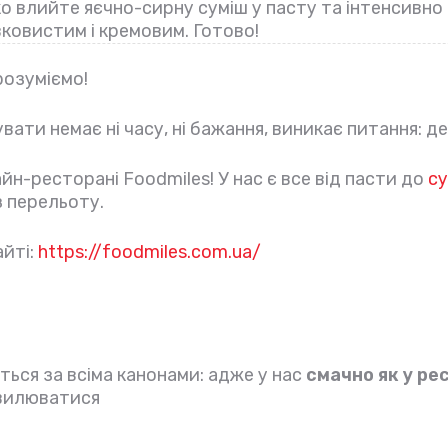
о влийте яєчно-сирну суміш у пасту та інтенсивно
вковистим і кремовим. Готово!
розуміємо!
вати немає ні часу, ні бажання, виникає питання: д
йн-ресторані Foodmiles! У нас є все від пасти до
су
з перельоту.
айті:
https://foodmiles.com.ua/
ться за всіма канонами: адже у нас
смачно як у ре
хвилюватися