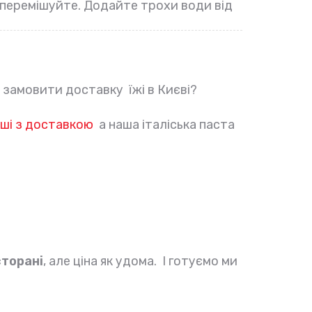
 перемішуйте. Додайте трохи води від
е замовити доставку їжі в Києві?
ші з доставкою
а наша італіська паста
сторані
, але ціна як удома. І готуємо ми