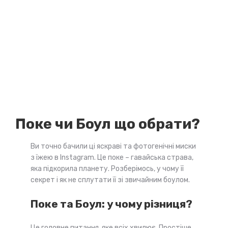
Поке чи Боул що обрати?
Ви точно бачили ці яскраві та фотогенічні миски
з їжею в Instagram. Це поке – гавайська страва,
яка підкорила планету. Розберімось, у чому її
секрет і як не сплутати її зі звичайним боулом.
Поке та Боул: у чому різниця?
Це головне питання, яке всіх хвилює. Простіше