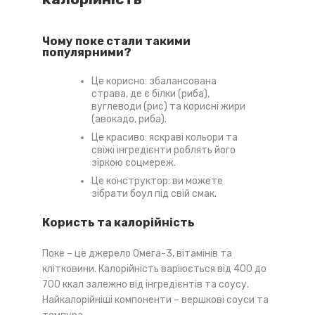
Чому поке стали такими
популярними?
Це корисно: збалансована
страва, де є білки (риба),
вуглеводи (рис) та корисні жири
(авокадо, риба).
Це красиво: яскраві кольори та
свіжі інгредієнти роблять його
зіркою соцмереж.
Це конструктор: ви можете
зібрати боул під свій смак.
Користь та калорійність
Поке – це джерело Омега-3, вітамінів та
клітковини. Калорійність варіюється від 400 до
700 ккал залежно від інгредієнтів та соусу.
Найкалорійніші компоненти – вершкові соуси та