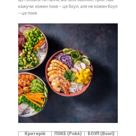
кажучи: кожен поке – це боул, але не кожен боул
– це поке.
Критерій
ПОКЕ (Poké)
БОУЛ (Bowl)