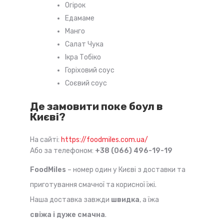
Огірок
Едамаме
Манго
Салат Чука
Ікра Тобіко
Горіховий соус
Соєвий соус
Де замовити поке боул в
Києві?
На сайті:
https://foodmiles.com.ua/
Або за телефоном:
+38 (066) 496-19-19
FoodMiles
– номер один у Києві з доставки та
приготування смачної та корисної їжі.
Наша доставка завжди
швидка
, а їжа
свіжа і дуже смачна
.