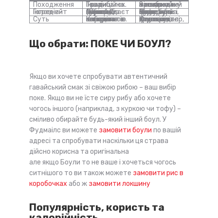
Походження
Гаваї. Традиційна їжа рибалок.
Загальний міжнародний тренд на їжу в глибоких мисках.
Головний інгредієнт
Сира риба (тунець, лосось), нарізана кубиками. “Поке” перекладається як “різати”.
Будь-який білок: курка, тофу, креветки, м’ясо, фалафель. Може бути і сира риба.
Суть
Класична страва з конкретною історією та набором інгредієнтів.
Формат подачі їжі. Конструктор, де основа – крупа, а далі – ваша фантазія.
Що обрати: ПОКЕ ЧИ БОУЛ?
Якщо ви хочете спробувати автентичний
гавайський смак зі свіжою рибою – ваш вибір
поке. Якщо ви не їсте сиру рибу або хочете
чогось іншого (наприклад, з куркою чи тофу) –
сміливо обирайте будь-який інший боул. У
Фудмаілс ви можете
замовити боули
по вашій
адресі та спробувати наскільки ця страва
дійсно корисна та оригінальна
але якщо Боули то не ваше і хочеться чогось
ситнішого то ви також можете
замовити рис в
коробочках
або ж
замовити локшину
Популярність, користь та
калорійність