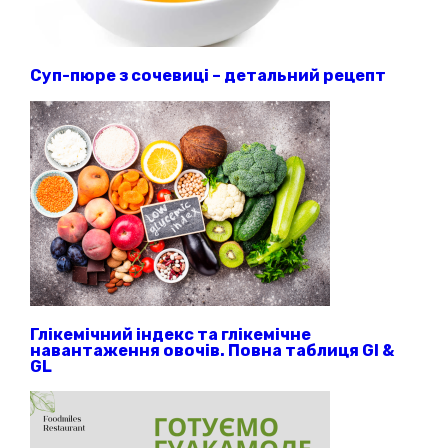
Суп-пюре з сочевиці – детальний рецепт
Глікемічний індекс та глікемічне
навантаження овочів. Повна таблиця GI &
GL