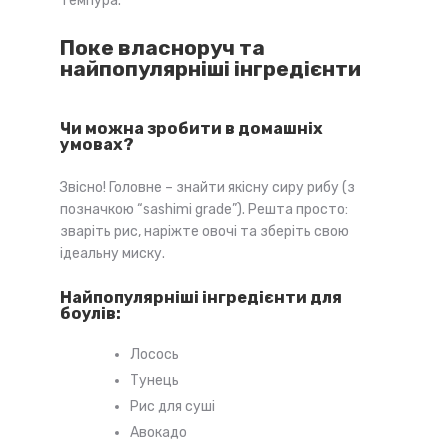
темпура.
Поке власноруч та
найпопулярніші інгредієнти
Чи можна зробити в домашніх
умовах?
Звісно! Головне – знайти якісну сиру рибу (з
позначкою “sashimi grade”). Решта просто:
зваріть рис, наріжте овочі та зберіть свою
ідеальну миску.
Найпопулярніші інгредієнти для
боулів:
Лосось
Тунець
Рис для суші
Авокадо