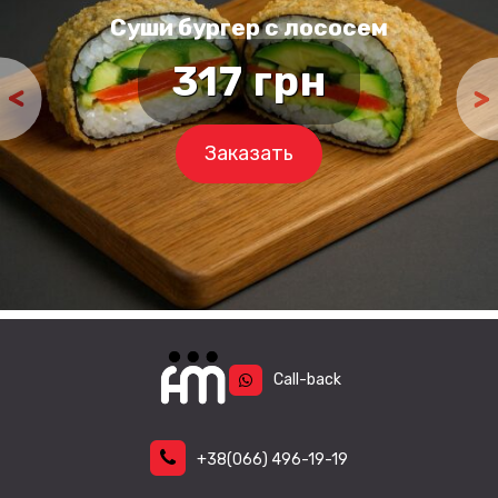
Суши бургер с лососем
льная
317
грн
а
Заказать
Call-back
+38
(066)
496-19-19