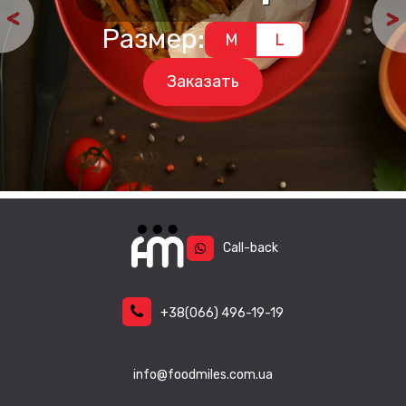
Первонача
Текущая
цена
цена:
Этот
Размер:
M
L
товар
составлял
223 грн.
имеет
несколько
Заказать
257 грн.
вариаций.
Опции
можно
выбрать
на
странице
товара.
Call-back
+38
(066)
496-19-19
info@foodmiles.com.ua