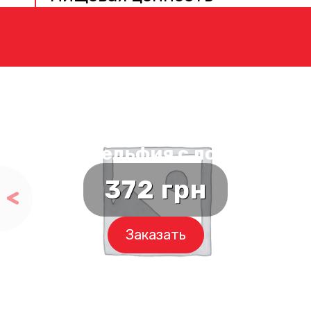
Филадельфия с лососем
372
грн
Заказать