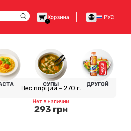
Корзина
РУС
0
АСТА
СУПЫ
ДРУГОЙ
Вес порции
-
270
г.
Нет в наличии
293
грн