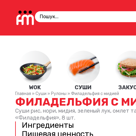
WOK
СУШИ
ЗАКУ
Главная
»
Суши
»
Рулоны
»
Филадельфия с мидией
ФИЛАДЕЛЬФИЯ С М
Суши рис, нори, мидия, зеленый лук, омлет т
«Филадельфия», 8 шт.
Ингредиенты
Пищевая ценность