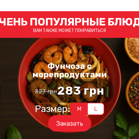
ЧЕНЬ ПОПУЛЯРНЫЕ БЛЮ
ВАМ ТАКЖЕ МОЖЕТ ПОНРАВИТЬСЯ
Фунчоза с
морепродуктами
283
грн
льная
327
грн
Первонача
Текущая
Этот
цена
цена:
Размер:
товар
M
L
а
имеет
составлял
283 грн.
несколько
Заказать
327 грн.
вариаций.
Опции