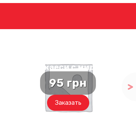
Маки каеси с мидиями
95
грн
Заказать