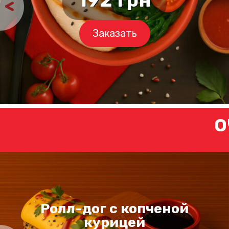
Заказать
О
Ролл-дог с копченой
курицей