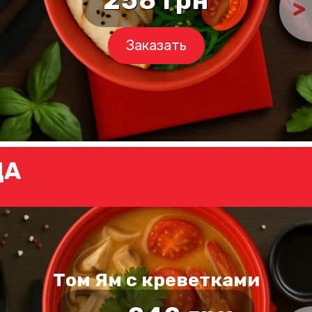
Заказать
ДА
Том Ям с креветками