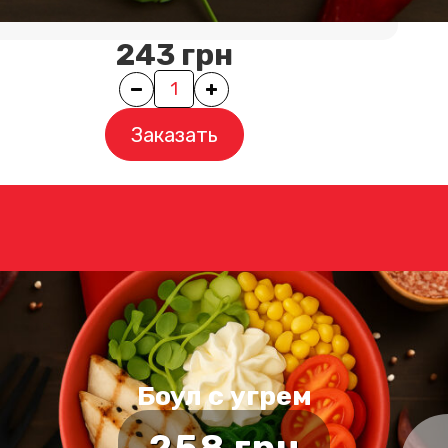
Вес порции
-
245
г.
243
грн
Quantity
Заказать
Боул с угрем
258
грн