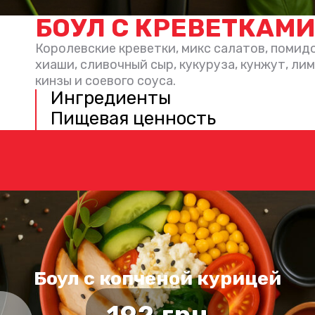
БОУЛ С КРЕВЕТКАМИ
Королевские креветки, микс салатов, помидо
хиаши, сливочный сыр, кукуруза, кунжут, лим
кинзы и соевого соуса.
Ингредиенты
Пищевая ценность
Боул с копченой курицей
192
грн