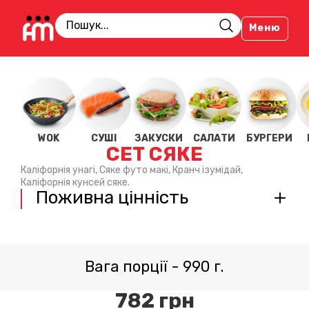
Меню
WOK
СУШІ
ЗАКУСКИ
САЛАТИ
БУРГЕРИ
СЕТ СЯКЕ
Каліфорнія унагі, Сяке футо макі, Кранч ізумідай,
Каліфорнія кунсей сяке.
Поживна цінність
Вага порції
-
990
г.
782
грн