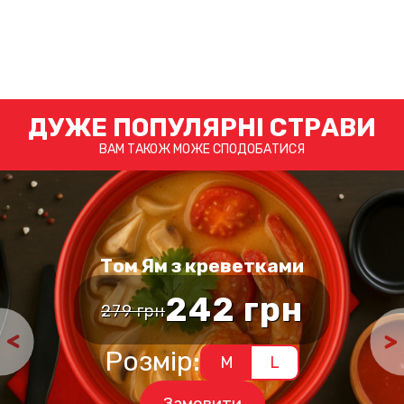
ДУЖЕ ПОПУЛЯРНІ СТРАВИ
ВАМ ТАКОЖ МОЖЕ СПОДОБАТИСЯ
Том Ям з креветками
242
грн
279
грн
а
Оригінальн
Поточна
ціна:
ціна:
Цей
Розмір:
M
L
товар
279 грн.
242 грн.
має
кілька