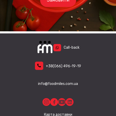
Замовити
варіантів.
Параметри
можна
вибрати
на
сторінці
товару
Call-back
+38
(066)
496-19-19
info@foodmiles.com.ua
Карта доставки