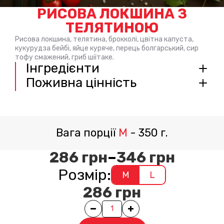
РИСОВА ЛОКШИНА З
ТЕЛЯТИНОЮ
Рисова локшина, телятина, брокколі, цвітна капуста,
кукурудза бейбі, яйце куряче, перець болгарський, сир
тофу смажений, гриб шіїтаке.
Інгредієнти
Поживна цінність
Вага порції
M
-
350
г.
286
грн
–
346
грн
Розмір:
M
L
286
грн
Quantity