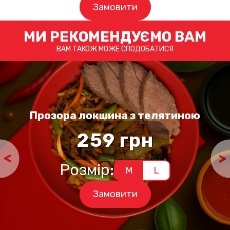
Замовити
МИ РЕКОМЕНДУЄМО ВАМ
ВАМ ТАКОЖ МОЖЕ СПОДОБАТИСЯ
Прозора локшина з телятиною
259
грн
Цей
Розмір:
M
L
товар
має
кілька
Замовити
варіантів.
Параметри
можна
вибрати