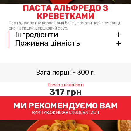
ПАСТА АЛЬФРЕДО З
КРЕВЕТКАМИ
Паста, креветки королівські 5 шт., томати чері, печериці,
сир твердий, вершковий соус.
Інгредієнти
Поживна цінність
Вага порції
-
300
г.
Немає в наявності
317
грн
МИ РЕКОМЕНДУЄМО ВАМ
ВАМ ТАКОЖ МОЖЕ СПОДОБАТИСЯ