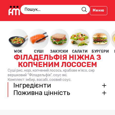
Меню
WOK
СУШІ
ЗАКУСКИ
САЛАТИ
БУРГЕРИ
ФІЛАДЕЛЬФІЯ НІЖНА З
КОПЧЕНИМ ЛОСОСЕМ
Суші рис, норі, копчений лосось, крабове м’ясо, сир
вершковий “Філадельфія”, соус які.
Комплект: імбир, васабі, соєвий соус.
Інгредієнти
Поживна цінність