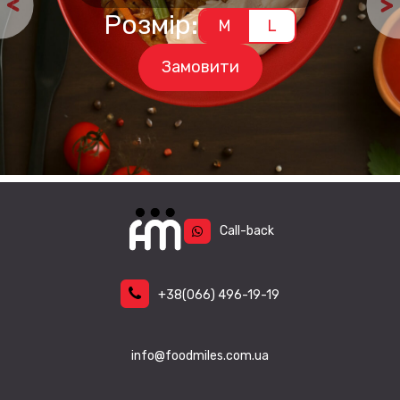
ціна:
ціна:
Цей
Розмір:
M
L
товар
257 грн.
223 грн.
має
кілька
Замовити
варіантів.
Параметри
можна
вибрати
на
сторінці
товару
Call-back
+38
(066)
496-19-19
info@foodmiles.com.ua