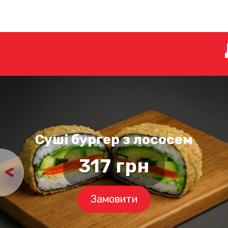
Суші бургер з лососем
317
грн
Замовити