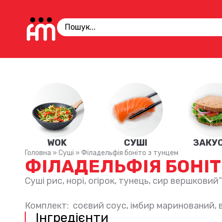
WOK
СУШІ
ЗАКУ
Головна
»
Суші
»
Філадельфія боніто з тунцем
ФІЛАДЕЛЬФІЯ БОНІТ
Суші рис, норі, огірок, тунець, сир вершковий
Комплект: соєвий соус, імбир маринований, в
Інгредієнти