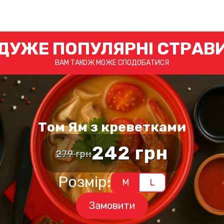
ДУЖЕ ПОПУЛЯРНІ СТРАВ
ВАМ ТАКОЖ МОЖЕ СПОДОБАТИСЯ
Том Ям з креветками
242
грн
279
грн
Оригінальн
Поточна
ціна:
ціна:
Цей
Розмір:
M
L
товар
279 грн.
242 грн.
має
Замовити
кілька
варіантів.