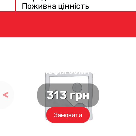
Поживна цінність
Філадельфія боніто сяке з
лососем
313
грн
Замовити