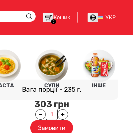
Кошик
УКР
0
АСТА
СУПИ
ІНШЕ
Вага порції
-
235
г.
303
грн
Quantity
Замовити