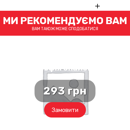
МИ РЕКОМЕНДУЄМО ВАМ
ВАМ ТАКОЖ МОЖЕ СПОДОБАТИСЯ
Філадельфія спайсі магуро
з тунцем
293
грн
Замовити