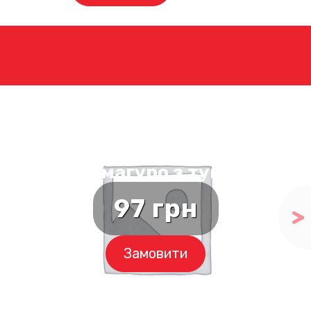
Макі магуро з тунцем
97
грн
Замовити