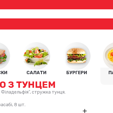
СКИ
САЛАТИ
БУРГЕРИ
П
О З ТУНЦЕМ
” Філадельфія”, стружка тунця.
асабі, 8 шт.