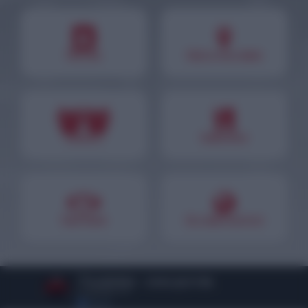
Про нас
Карта доставки
Вакансії
Наші кухні
Партнери
Он-лайн послуги