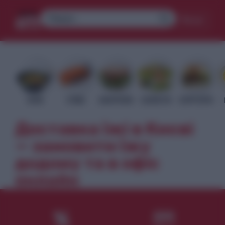
Меню
WOK
СУШІ
ЗАКУСКИ
САЛАТИ
БУРГЕРИ
Доставка їжі в Києві
— замовити їжу
додому та в офіс
онлайн