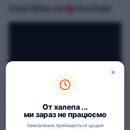
Food Miles на
YouTube
×
От халепа ...
Служба доставки їжі Food
ми зараз не працюємо
Miles
Замовлення приймаються щодня